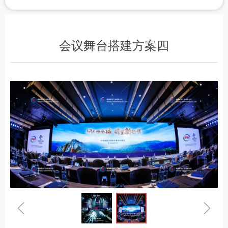
会议舞台搭建方案四
ꁆ
ꁇ