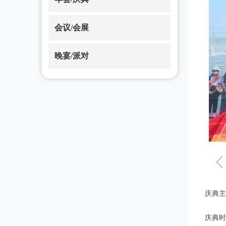
会议/会展
晚宴/派对
庆典主
生益
庆典时间